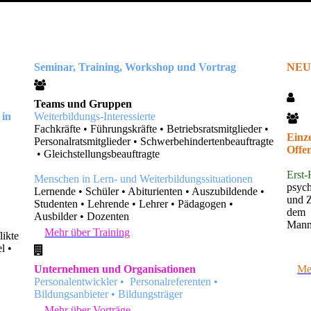
Seminar, Training, Workshop und Vortrag
NEU:
Teams und Gruppen
Weiterbildungs-Interessierte
 in
Fachkräfte
•
Führungskräfte
• Betriebsratsmitglieder
•
Einz
Personalratsmitglieder
•
Schwerbehindertenbeauftragte
Offe
•
Gleichstellungsbeauftragte
Erst-
Menschen in Lern- und Weiterbildungssituationen
psych
Lernende • Schüler • Abiturienten • Auszubildende •
und Z
Studenten • Lehrende • Lehrer • Pädagogen •
dem Z
Ausbilder • Dozenten
Man
Mehr über Training
likte
l •
Antj
Unternehmen und Organisationen
Me
Personalentwickler
• Personalreferenten
•
Bildungsanbieter
•
Bildungsträger
Mehr über Vorträge