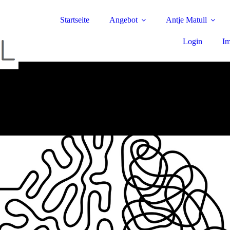
Startseite
Angebot
Antje Matull
Login
I