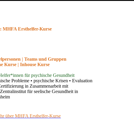
 MHFA Ersthelfer-Kurse
elpersonen | Teams und Gruppen
ne Kurse | Inhouse Kurse
Helfer*innen für psychische Gesundheit
ische Probleme • psychische Krisen • Evaluation
ertifizierung in Zusammenarbeit mit
entralinstitut für seelische Gesundheit in
nheim
e Matull, MHFA
hr über MHFA Ersthelfer-Kurse