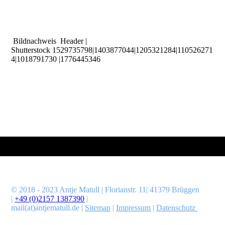
Bildnachweis Header |
Shutterstock
1529735798|1403877044|1205321284|110526271
4|1018791730
|1776445346
© 2018 - 2023 Antje Matull | Florianstr. 11| 41379 Brüggen
|
+49 (0)2157 1387390
|
mail(at)antjematull.de
|
Sitemap
|
Impressum
|
Datenschutz
Coaching | Psychologische Beratung | Training | Vorträge